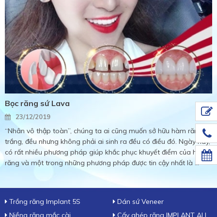
Bọc răng sứ Lava
23/12/2019
“Nhân vô thập toàn”, chúng ta ai cũng muốn sở hữu hàm răng
trắng, đều nhưng không phải ai sinh ra đều có điều đó. Ngày này,
có rất nhiều phương pháp giúp khắc phục khuyết điểm của hàm
răng và một trong những phương pháp được tin cậy nhất là ...
Trồng răng Implant 5S
Dán sứ Veneer
Niềng răng mắc cài
Cấy ghép răng IMPLANT ALL