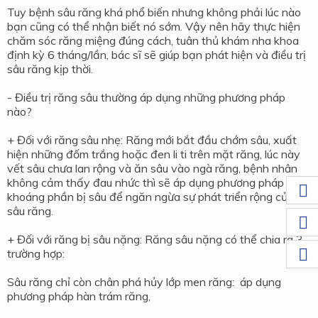
Tuy bệnh sâu răng khá phổ biến nhưng không phải lúc nào
bạn cũng có thể nhận biết nó sớm. Vậy nên hãy thực hiện
chăm sóc răng miệng đúng cách, tuân thủ khám nha khoa
định kỳ 6 tháng/lần, bác sĩ sẽ giúp bạn phát hiện và điều trị
sâu răng kịp thời.
- Điều trị răng sâu thường áp dụng những phương pháp
nào?
+ Đối với răng sâu nhẹ: Răng mới bắt đầu chớm sâu, xuất
hiện những đốm trắng hoặc đen li ti trên mặt răng, lúc này
vết sâu chưa lan rộng và ăn sâu vào ngà răng, bệnh nhân
không cảm thấy đau nhức thì sẽ áp dụng phương pháp tái
khoáng phần bị sâu để ngăn ngừa sự phát triển rộng của
sâu răng.
+ Đối với răng bị sâu nặng: Răng sâu nặng có thể chia ra 3
trường hợp:
Sâu răng chỉ còn chân phá hủy lớp men răng: áp dụng
phương pháp hàn trám răng,