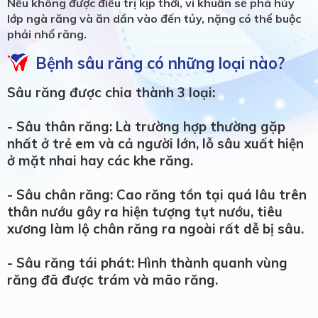
Nếu không được điều trị kịp thời, vi khuẩn sẽ phá hủy
lớp ngà răng và ăn dần vào đến tủy, nặng có thể buộc
phải nhổ răng.
Bệnh sâu răng có những loại nào?
Sâu răng được chia thành 3 loại:
- Sâu thân răng: Là trường hợp thường gặp
nhất ở trẻ em và cả người lớn, lỗ sâu xuất hiện
ở mặt nhai hay các khe răng.
- Sâu chân răng: Cao răng tồn tại quá lâu trên
thân nướu gây ra hiện tượng tụt nướu, tiêu
xương làm lộ chân răng ra ngoài rất dễ bị sâu.
- Sâu răng tái phát: Hình thành quanh vùng
răng đã được trám và mão răng.