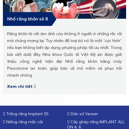
Nhổ răng khôn số 8
Răng khôn là nỗi ám ảnh của không ít người vì những rắc rối
mà chúng mang lại. Tuy nhiên để loại bỏ nó là một “cực hình”
nếu bạn không biết áp dụng phương pháp tối ưu nhất. Trong
bài viết dưới đây, Nha khoa Quốc tế Việt Mỹ xin được giới
thiệu công nghệ hiện đại Nhổ răng khôn bằng máy
Piezotome an toàn, giúp bảo vệ mô mềm và phục hồi
nhanh chóng.
Xem chi tiết
Trồng răng Implant 5S
Dán sứ Veneer
Niềng răng mắc cài
Cấy ghép răng IMPLANT ALL
ON 4, 6