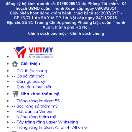
đăng ký hộ kinh doanh số: 01F8006511 do Phòng Tài chính- Kế
hoạch UBND quận Thanh Xuân cấp ngày 08/08/2014
Giấy phép hoạt động khám bệnh, chữa bệnh số: 2087/SYT -
GPHĐ/CL1 do Sở Y tế TP. Hà Nội cấp ngày 24/11/2015
Địa chỉ: Số 61 Trường Chinh, phường Phương Liệt, quận Thanh
Xuân, thành phố Hà Nội.
Chính sách bảo mật
-
Chính sách chung
Giới thiệu
-- Giới thiệu chung
-- Cơ sở vật chất
-- Đội ngũ bác sỹ
-- Quy trình thực hiện
Nha khoa thẩm mỹ
-- Trồng răng Implant 5S
-- Bọc răng sứ thẩm mỹ
-- Mặt dán sứ Veneer
-- Niềng răng thẩm mỹ
-- Tẩy trắng răng Laser Whitening
-- Trồng răng Implant All on 4- All on 6